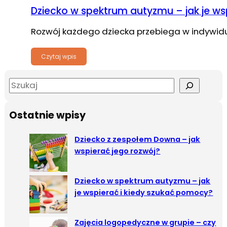
Dziecko w spektrum autyzmu – jak je ws
Rozwój każdego dziecka przebiega w indywidu
Czytaj wpis
S
e
a
Ostatnie wpisy
r
c
Dziecko z zespołem Downa – jak
h
wspierać jego rozwój?
Dziecko w spektrum autyzmu – jak
je wspierać i kiedy szukać pomocy?
Zajęcia logopedyczne w grupie – czy