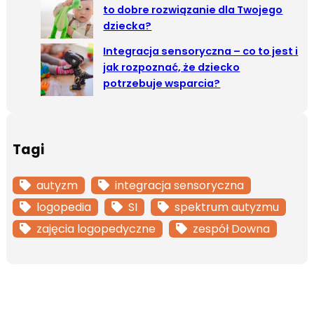
to dobre rozwiązanie dla Twojego
dziecka?
Integracja sensoryczna – co to jest i
jak rozpoznać, że dziecko
potrzebuje wsparcia?
Tagi
autyzm
integracja sensoryczna
logopedia
SI
spektrum autyzmu
zajęcia logopedyczne
zespół Downa